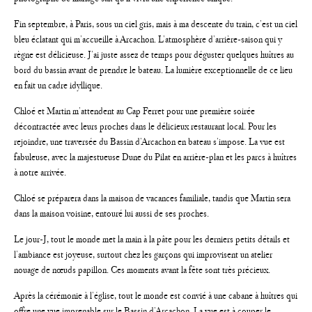
Fin septembre, à Paris, sous un ciel gris, mais à ma descente du train, c’est un ciel
bleu éclatant qui m’accueille à Arcachon. L’atmosphère d’arrière-saison qui y
règne est délicieuse. J’ai juste assez de temps pour déguster quelques huîtres au
bord du bassin avant de prendre le bateau. La lumière exceptionnelle de ce lieu
en fait un cadre idyllique.
Chloé et Martin m’attendent au Cap Ferret pour une première soirée
décontractée avec leurs proches dans le délicieux restaurant local. Pour les
rejoindre, une traversée du Bassin d’Arcachon en bateau s’impose. La vue est
fabuleuse, avec la majestueuse Dune du Pilat en arrière-plan et les parcs à huîtres
à notre arrivée.
Chloé se préparera dans la maison de vacances familiale, tandis que Martin sera
dans la maison voisine, entouré lui aussi de ses proches.
Le jour-J, tout le monde met la main à la pâte pour les derniers petits détails et
l’ambiance est joyeuse, surtout chez les garçons qui improvisent un atelier
nouage de nœuds papillon. Ces moments avant la fête sont très précieux.
Après la cérémonie à l’église, tout le monde est convié à une cabane à huîtres qui
offre une vue imprenable sur le Bassin d’Arcachon. La vue est à couper le