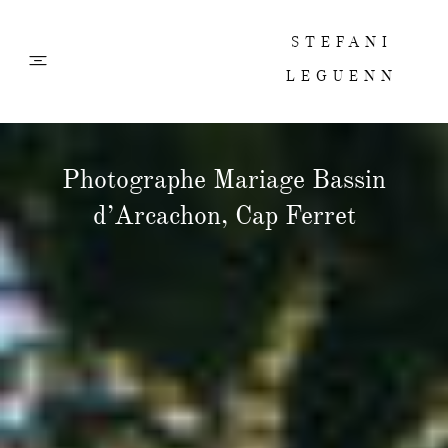
STEFANI
LEGUENN
PHOTOS
Photographe Mariage Bassin
d’Arcachon, Cap Ferret
FILMS
ABOUT
CONTACT
CORPORATE